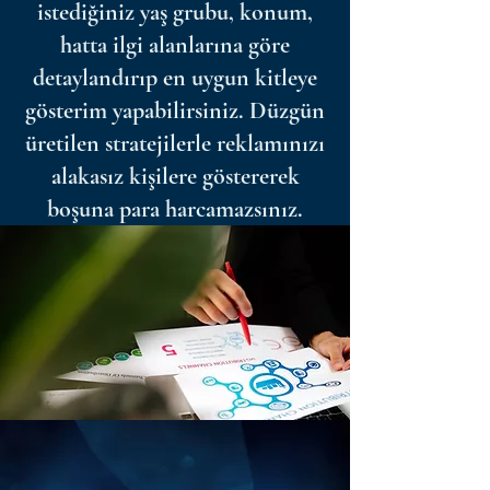
istediğiniz yaş grubu, konum,
hatta ilgi alanlarına göre
detaylandırıp en uygun kitleye
gösterim yapabilirsiniz. Düzgün
üretilen stratejilerle reklamınızı
alakasız kişilere göstererek
boşuna para harcamazsınız.