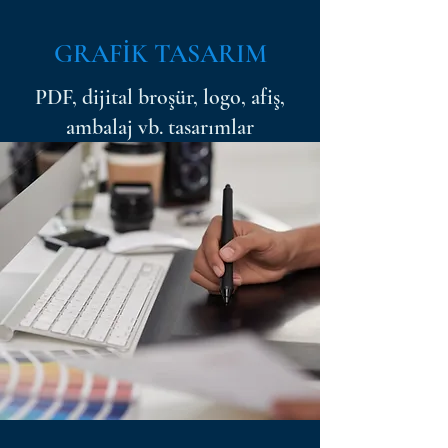
GRAFİK TASARIM
PDF, dijital broşür, logo, afiş,
ambalaj vb. tasarımlar